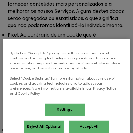
fornecer conteúdos mais personalizados e a
melhorar os nossos Serviços. Alguns destes dados
serão agregados ou estatísticos, o que significa
que não poderemos identificá-lo individualmente.
Pixel:
Ao contrário de um cookie que é
armazenado no seu dispositivo, um pixel é um
pequeno fragmento de código que recolhe vários
By clicking “Accept All” you agree to the storing and use of
pontos de dados em diferentes páginas web e
cookies and tracking technologies on your device to enhance
sites, como a forma como navega e em que tipos
site navigation, improve the performance of our website, analyse
website use, and assist our marketing efforts.
de anúncios clica. Este pequeno pedaço de código
pode ser associado aos utilizadores através de um
Select “Cookie Settings” for more information about the use of
cookies and tracking technologies and to adjust your
identificador único. Utilizamos pixéis, pois ajudam-
preferences. More information is available in our Privacy Notice
nos a mostrar-lhe anúncios mais relevantes com
and Cookie Policy.
base nas suas preferências e comportamentos.
Também nos ajudam a medir o sucesso do nosso
Settings
programa de marketing, acompanhar as
conversões e construir a nossa base de audiência.
Reject All Optional
Accept All
Web beacons.
Os Web beacons são ficheiros de