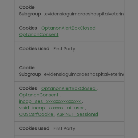
.evidensiaguimaraeshospitalveterinario.p
OptanonAlertBoxClosed
,
OptanonConsent
First Party
evidensiaguimaraeshospitalveterinario.pt
OptanonAlertBoxClosed
,
OptanonConsent
,
incap_ses_xxxxxxxxxxxxxxxx
,
visid_incap_xxxxxxx
,
ai_user
,
CMSCsrfCookie
,
ASP.NET_SessionId
First Party