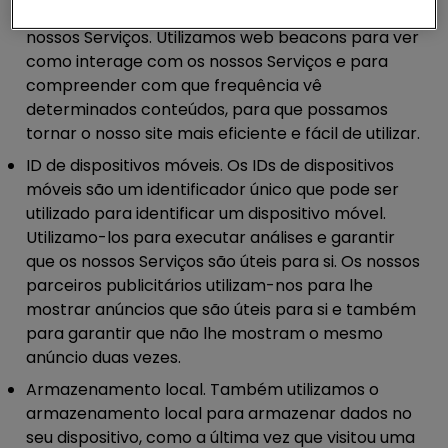
imagem invisíveis que utilizamos como parte dos
nossos Serviços. Utilizamos web beacons para ver
como interage com os nossos Serviços e para
compreender com que frequência vê
determinados conteúdos, para que possamos
tornar o nosso site mais eficiente e fácil de utilizar.
ID de dispositivos móveis.
Os IDs de dispositivos
móveis são um identificador único que pode ser
utilizado para identificar um dispositivo móvel.
Utilizamo-los para executar análises e garantir
que os nossos Serviços são úteis para si. Os nossos
parceiros publicitários utilizam-nos para lhe
mostrar anúncios que são úteis para si e também
para garantir que não lhe mostram o mesmo
anúncio duas vezes.
Armazenamento local.
Também utilizamos o
armazenamento local para armazenar dados no
seu dispositivo, como a última vez que visitou uma