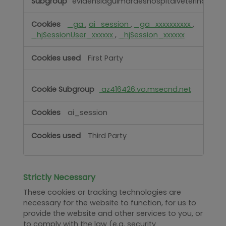
evidensiaguimaraeshospitalveterinario.pt
_ga
,
ai_session
,
_ga_xxxxxxxxxx
,
_hjSessionUser_xxxxxx
,
_hjSession_xxxxxx
First Party
az416426.vo.msecnd.net
ai_session
Third Party
Strictly Necessary
These cookies or tracking technologies are
necessary for the website to function, for us to
provide the website and other services to you, or
to comply with the law (e.g. security