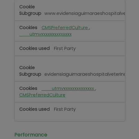
Functional
www.evidensiaguimaraeshospitalveterinar
CMSPreferredCulture
,
___utmvxxxxxxxxxxxxxx
First Party
evidensiaguimaraeshospitalveterinario.pt
___utmvxxxxxxxxxxxxxx
,
CMSPreferredCulture
First Party
Performance